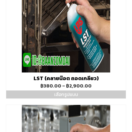
LST (คลายน๊อต ถอดเกลียว)
Price
฿
380.00
–
฿
2,900.00
range:
เลือกรูปแบบ
฿380.00
This
through
product
฿2,900.00
has
multiple
variants.
The