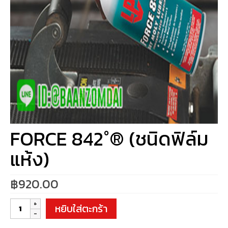
FORCE 842°® (ชนิดฟิล์ม
แห้ง)
฿
920.00
จำนวน
หยิบใส่ตะกร้า
FORCE
842°®