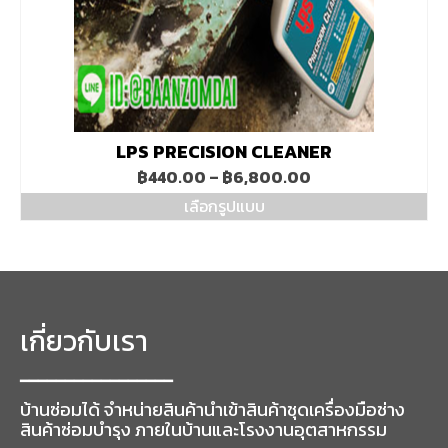
on
the
product
page
LPS PRECISION CLEANER
Price
฿
440.00
–
฿
6,800.00
range:
เลือกรูปแบบ
฿440.00
This
through
product
฿6,800.00
has
multiple
variants.
The
เกี่ยวกับเรา
options
may
━━━━━━━━━━━━━━━━━
be
chosen
บ้านซ่อมได้ จำหน่ายสินค้านำเข้าสินค้าชุดเครื่องมือช่าง
on
สินค้าซ่อมบำรุง ภายในบ้านและโรงงานอุตสาหกรรม
the