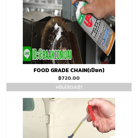
options
may
be
chosen
on
the
product
page
FOOD GRADE CHAIN(เปียก)
฿
720.00
หยิบใส่ตะกร้า