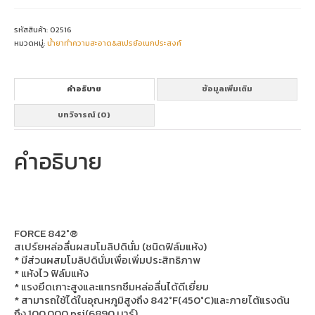
(ชนิด
ฟิล์ม
แห้ง)
รหัสสินค้า:
02516
ชิ้น
หมวดหมู่:
น้ำยาทำความสะอาด&สเปรย์อเนกประสงค์
คำอธิบาย
ข้อมูลเพิ่มเติม
บทวิจารณ์ (0)
คำอธิบาย
FORCE 842°®
สเปร์ยหล่อลื่นผสมโมลิปดินั่ม (ชนิดฟิล์มแห้ง)
* มีส่วนผสมโมลิปดินั่มเพื่อเพิ่มประสิทธิภาพ
* แห้งไว ฟิล์มแห้ง
* แรงยึดเกาะสูงและแทรกซึมหล่อลื่นได้ดีเยี่ยม
* สามารถใช้ได้ในอุณหภูมิสูงถึง 842°F(450°C)และภายไต้แรงดัน
ถึง 100,000 psi(6890 บาร์)