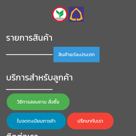
product
page
รายการสินค้า
สินค้าแต่ละประเภท
━━━━━━━━━━━━━━━━━
บริการสำหรับลูกค้า
━━━━━━━━━━━━━━━━━
วิธีการสอบถาม สั่งซื้อ
ใบจดทะเบียนการค้า
ปรึกษากับเรา