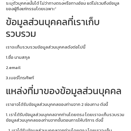
ระบุตัวบุคคลนั้นได้ ไม่ว่าทางตรงหรือทางอ้อม แต่ไม่รวมถึงข้อมูล
ของผู้ถึงแก่กรรมโดยเฉพาะ”
ข้อมูลส่วนบุคคลที่เราเก็บ
รวบรวม
เราจะเก็บรวบรวมข้อมูลส่วนบุคคลดังต่อไปนี้
1.ชื่อ นามสกุล
2.email
3.เบอร์โทรศัพท์
แหล่งที่มาของข้อมูลส่วนบุคคล
เราอาจได้รับข้อมูลส่วนบุคคลของท่านจาก 2 ช่องทาง ดังนี้
1. เราได้รับข้อมูลส่วนบุคคลจากท่านโดยตรง โดยเราจะเก็บรวบรวม
ข้อมูลส่วนบุคคลของท่านจากขั้นตอนการให้บริการ ดังนี้
เราได้รับข้อมูลส่วนบุคคลจากท่านโดยตรง โดยเราจะเก็บ