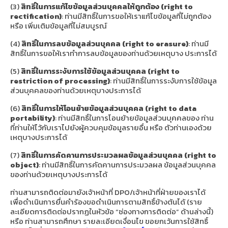
(3)
สิทธิ์ในการแก้ไขข้อมูลส่วนบุคคลให้ถูกต้อง (right to
rectification)
: ท่านมีสิทธิ์ในการขอให้เราแก้ไขข้อมูลที่ไม่ถูกต้อง
หรือ เพิ่มเติมข้อมูลที่ไม่สมบูรณ์
(4)
สิทธิ์ในการลบข้อมูลส่วนบุคคล (right to erasure)
: ท่านมี
สิทธิ์ในการขอให้เราทำการลบข้อมูลของท่านด้วยเหตุบาง ประการได้
(5)
สิทธิ์ในการระงับการใช้ข้อมูลส่วนบุคคล (right to
restriction of processing)
: ท่านมีสิทธิ์ในการระงับการใช้ข้อมูล
ส่วนบุคคลของท่านด้วยเหตุบางประการได้
(6)
สิทธิ์ในการให้โอนย้ายข้อมูลส่วนบุคคล (right to data
portability)
: ท่านมีสิทธิ์ในการโอนย้ายข้อมูลส่วนบุคคลของ ท่าน
ที่ท่านให้ไว้กับเราไปยังผู้ควบคุมข้อมูลรายอื่น หรือ ตัวท่านเองด้วย
เหตุบางประการได้
(7)
สิทธิ์ในการคัดคานการประมวลผลข้อมูลส่วนบุคคล (right to
object)
: ท่านมีสิทธิ์ในการคัดคานการประมวลผล ข้อมูลส่วนบุคคล
ของท่านด้วยเหตุบางประการได้
ท่านสามารถติดต่อมายังเจ้าหน้าที่ DPO/เจ้าหน้าที่ฝ่ายของเราได้
เพื่อดำเนินการยื่นคำร้องขอดำเนินการตามสิทธิ์ข้างต้นได้ (ราย
ละเอียดการติดต่อปรากฏในหัวข้อ “ช่องทางการติดต่อ” ด้านล่างนี้)
หรือ ท่านสามารถศึกษา รายละเอียดเงื่อนไข ขอยกเว้นการใช้สิทธิ์