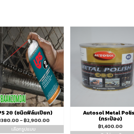
S 2® (ชนิดฟิล์มเปียก)
Autosol Metal Poli
(กระป๋อง)
Price
฿
380.00
–
฿
2,900.00
range:
฿
1,400.00
เลือกรูปแบบ
฿380.00