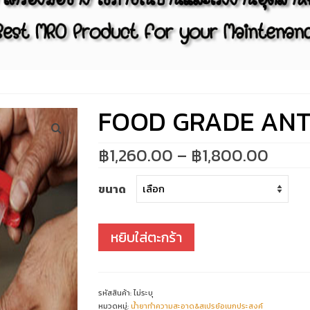
FOOD GRADE ANTI
Price
฿
1,260.00
–
฿
1,800.00
range
฿1,26
ขนาด
thro
฿1,8
หยิบใส่ตะกร้า
รหัสสินค้า:
ไม่ระบุ
หมวดหมู่:
น้ำยาทำความสะอาด&สเปรย์อเนกประสงค์