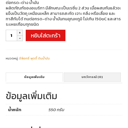
ต่อกรด-ด่าง น้ำมัน
ผลิตภัณฑ์ของอเมริกา มีลักษณะเป็นเรซิ่น 2 ส่วน เมื่อผสมกันแล้วจะ
แข็งเป็นวัตถุ เหมือนเหล็ก สามารถสะกัด เจาะ กลึง หรือเลื่อย และ
ทาสีทับได้ ทนต่อกรด-ด่าง น้ำมันทนอุณหภูมิ ไม่เกิน 150oC และสาร
ระเหยเกือบทุกชนิด
จำนวน
หยิบใส่ตะกร้า
EPOXY
PUTTY
A+B
Repair
ชิ้น
หมวดหมู่:
อีพีอกซี่ พุตตี้ ดินน้ำมัน
ข้อมูลเพิ่มเติม
บทวิจารณ์ (0)
ข้อมูลเพิ่มเติม
น้ำหนัก
550 กรัม