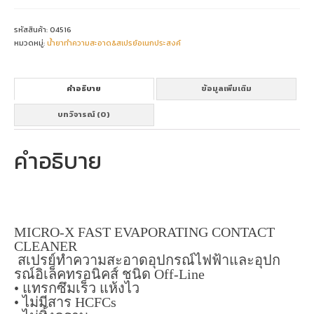
FAST
EVAPORATING
ชิ้น
รหัสสินค้า:
04516
หมวดหมู่:
น้ำยาทำความสะอาด&สเปรย์อเนกประสงค์
คำอธิบาย
ข้อมูลเพิ่มเติม
บทวิจารณ์ (0)
คำอธิบาย
MICRO-X FAST EVAPORATING CONTACT
CLEANER
สเปรย์ทำความสะอาดอุปกรณ์ไฟฟ้าและอุปก
รณ์อิเล็คทรอนิคส์ ชนิด Off-Line
• แทรกซึมเร็ว แห้งไว
• ไม่มีสาร HCFCs