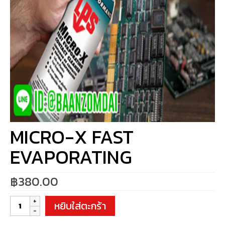
MICRO-X FAST
EVAPORATING
฿
380.00
จำนวน
หยิบใส่ตะกร้า
MICRO-
X