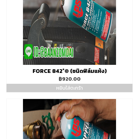
FORCE 842°® (ชนิดฟิล์มแห้ง)
฿
920.00
หยิบใส่ตะกร้า