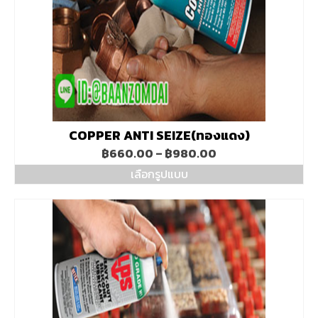
COPPER ANTI SEIZE(ทองแดง)
Price
฿
660.00
–
฿
980.00
range:
เลือกรูปแบบ
฿660.00
This
through
product
฿980.00
has
multiple
variants.
The
options
may
be
chosen