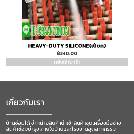
on
the
product
page
HEAVY-DUTY SILICONE(เปียก)
฿
340.00
หยิบใส่ตะกร้า
เกี่ยวกับเรา
━━━━━━━━━━━━━━━━━
บ้านซ่อมได้ จำหน่ายสินค้านำเข้าสินค้าชุดเครื่องมือช่าง
สินค้าซ่อมบำรุง ภายในบ้านและโรงงานอุตสาหกรรม