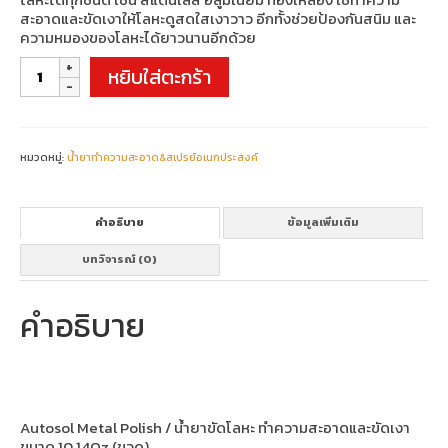
สะอาดและขัดเงาให้โลหะดูสดใสเงาวาว อีกทั้งช่วยป้องกันสนิม และ
ความหมองของโลหะได้ยาวนานอีกด้วย
จำนวน
หยิบใส่ตะกร้า
Autosol
Metal
Polish
(ขวด)
ชิ้น
หมวดหมู่:
น้ำยาทำความสะอาด&สเปรย์อเนกประสงค์
คำอธิบาย
ข้อมูลเพิ่มเติม
บทวิจารณ์ (0)
คำอธิบาย
Autosol Metal Polish / น้ำยาขัดโลหะ ทำความสะอาดและขัดเงา
ขนาด 10.14Oz (ขวด)