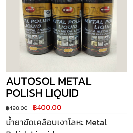
AUTOSOL METAL
POLISH LIQUID
Original
Current
฿
400.00
฿
490.00
price
price
was:
is:
น้ำยาขัดเคลือบเงาโลหะ Metal
฿490.00.
฿400.00.