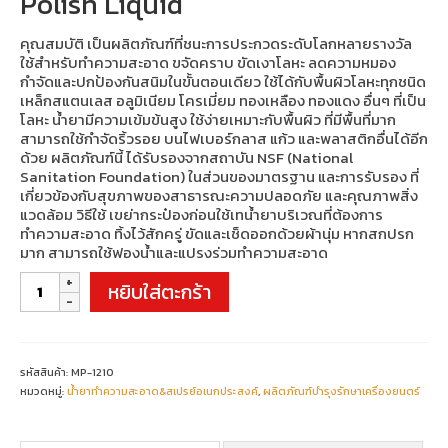
Polish Liquid
คุณสมบัติ เป็นผลิตภัณฑ์ที่ชนะการประกวดระดับโลกหลายรางวัล
ใช้สำหรับทำความสะอาด ขจัดคราบ ขัดเงาโลหะ ลดความหมอง
กำจัดและปกป้องกันสนิมในขั้นตอนเดียว ใช้ได้กับพื้นผิวโลหะทุกชนิด
เหล็กสแตนเลส อลูมิเนียม โครเมี่ยม ทองเหลือง ทองแดง อื่นๆ ที่เป็น
โลหะ น้ำยามีความเข้มข้นสูง ใช้ง่ายเหมาะกับพื้นผิว ที่มีพื้นที่มาก
สามารถใช้กำจัดริ้วรอย บนไฟเบอร์กลาส แก้ว และพลาสติกอื่นได้อีก
ด้วย ผลิตภัณฑ์นี้ ได้รับรองจากสถาบัน NSF (National
Sanitation Foundation) ในส่วนของมาตรฐาน และการรับรอง ที่
เกี่ยวข้องกับสุขภาพของสาธารณะความปลอดภัย และคุณภาพสิ่ง
แวดล้อม วิธีใช้ เขย่ากระป๋องก่อนใช้เทน้ำยาบริเวณที่ต้องการ
ทำความสะอาด ทิ้งไว้สักครู่ ขัดและเช็ดออกด้วยผ้านุ่ม หากสกปรก
มาก สามารถใช้ฟองน้ำและแปรงร่วมทำความสะอาด
จำนวน
หยิบใส่ตะกร้า
AUTOSOL
METAL
POLISH
LIQUID
ชิ้น
รหัสสินค้า:
MP-1210
หมวดหมู่:
น้ำยาทำความสะอาด&สเปรย์อเนกประสงค์
,
ผลิตภัณฑ์บำรุงรักษาเครื่องยนตร์