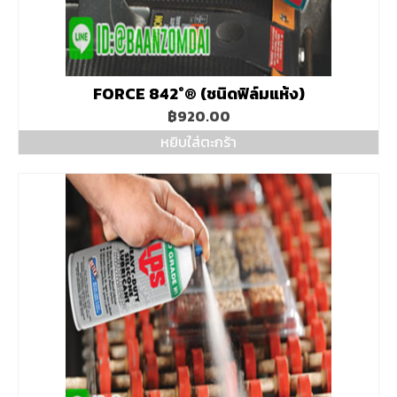
FORCE 842°® (ชนิดฟิล์มแห้ง)
฿
920.00
หยิบใส่ตะกร้า