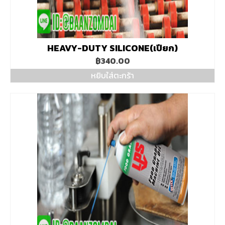
HEAVY-DUTY SILICONE(เปียก)
฿
340.00
หยิบใส่ตะกร้า