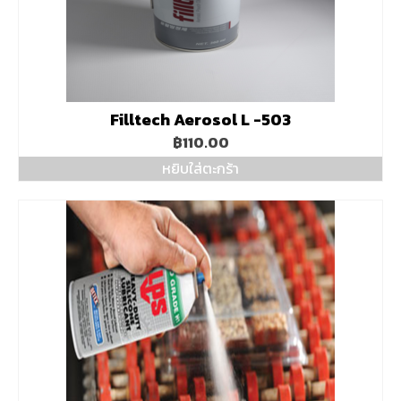
the
product
page
Filltech Aerosol L -503
฿
110.00
หยิบใส่ตะกร้า