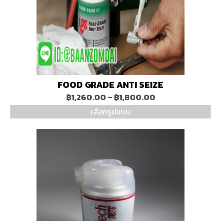
FOOD GRADE ANTI SEIZE
Price
฿
1,260.00
–
฿
1,800.00
range:
เลือกรูปแบบ
฿1,260.00
This
through
product
฿1,800.00
has
multiple
variants.
The
options
may
be
chosen
on