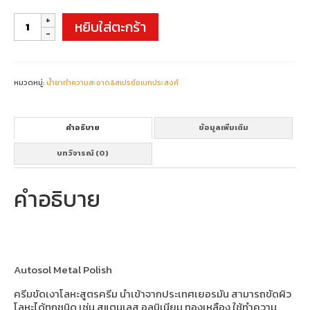
จำนวน
หยิบใส่ตะกร้า
Autosol
Metal
Polish
(หลอด)
ชิ้น
หมวดหมู่:
น้ำยาทำความสะอาด&สเปรย์อเนกประสงค์
คำอธิบาย
ข้อมูลเพิ่มเติม
บทวิจารณ์ (0)
คำอธิบาย
Autosol Metal Polish
ครีมขัดเงาโลหะสูตรครีม นำเข้าจากประเทศเยอรมัน สามารถขัดผิว
โลหะได้ทุกชนิด เช่น สแตนเลส อลูมิเนียม ทองเหลือง ใช้ทำความ