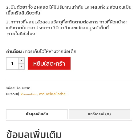
2. บีบตัวยาทั้ง 2 หลอด ให้มีปริมาณเท่ากัน และผสมทั้ง 2 ส่วน จนเป็น
เนื้อหรือสีเดียวกัน
3. ทากาวที่ผสมแล้วลงบนวัสดุที่จะติดตามต้องการ กาวที่ผิวหน้าจะ
แห้งภายในเวลาประมาณ 30 นาที และแห้งสมบูรณ์เต็มที่
ภายใน8ชั่วโมง
คำเตือน
: ควรเก็บไว้ให้ห่างจากมือเด็ก
จำนวน
หยิบใส่ตะกร้า
Hardex
3Ton
Steelweld
Epoxy
ชิ้น
รหัสสินค้า:
HE30
หมวดหมู่:
Promotion
,
กาว
,
เครื่องมือช่าง
ข้อมูลเพิ่มเติม
บทวิจารณ์ (0)
ข้อมูลเพิ่มเติม