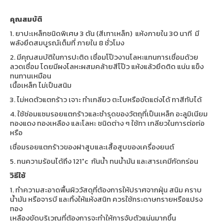
คุณสมบัติ
1. ยาปะเหล็กชนิดพิเศษ 3 ตัน (สีเทาเหล็ก) แห้งภายใน 30 นาที มี
พลังยึดสมบูรณ์เต็มที่ ภายใน 8 ชั่วโมง
2. มีคุณสมบัติในการปะติด เชื่อมโป๊วงานโลหะแทนการเชื่อมด้วย
ลวดเชื่อม โดยมีผงโลหะผสมคล้ายสีโป๊ว แห้งแล้วยึดติด แน่น แข็ง
ทนทานเหมือน
เนื้อเหล็ก ไม่เป็นสนิม
3. ไม่หดตัวแตกร้าว เจาะ ทำเกลียว ตะไบหรือขัดแต่งได้ ทาสีทับได้
4. ใช้ซ่อมแซมรอยแตกร้าวและชำรุดของวัตถุที่เป็นเหล็ก อะลูมิเนียม
ทองแดง ทองเหลือง และโลหะ ชนิดต่าง ๆ ใช้ทา เกลียวในการต่อท่อ
หรือ
เชื่อมรอยแตกร้าวของฝาสูบและเสื้อสูบของเครื่องยนต์
5. ทนความร้อนได้ถึง 121°c กันน้ำ ทนน้ำมัน และสารเคมีกัดกร่อน
วิธีใช้
1. ทำความสะอาดพื้นผิววัสดุที่ต้องการให้ปราศจากฝุ่น สนิม คราบ
น้ำมัน หรือจารบี และทิ้งให้แห้งสนิท ควรใช้กระดาษทรายหรือแปรง
ทอง
เหลืองขัดบริเวณที่ต้องการจะทำให้การจับตัวแน่นมากขึ้น