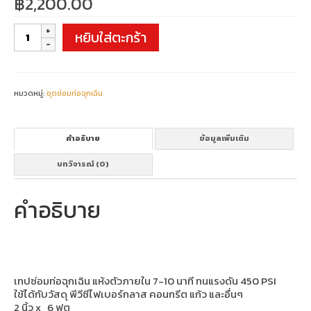
฿
2,200.00
จำนวน
หยิบใส่ตะกร้า
HARDEX
Quick
Pipe
Repair
Wrap
หมวดหมู่:
ชุดซ่อมท่อฉุกเฉิน
ชิ้น
คำอธิบาย
ข้อมูลเพิ่มเติม
บทวิจารณ์ (0)
คำอธิบาย
เทปซ่อมท่อฉุกเฉิน แห้งตัวภายใน 7-10 นาที ทนแรงดัน 450 PSI
ใช้ได้กับวัสดุ พีวีซีไฟเบอร์กลาส คอนกรีต แก้ว และอื่นๆ
2 นิ้ว x 6 ฟุต