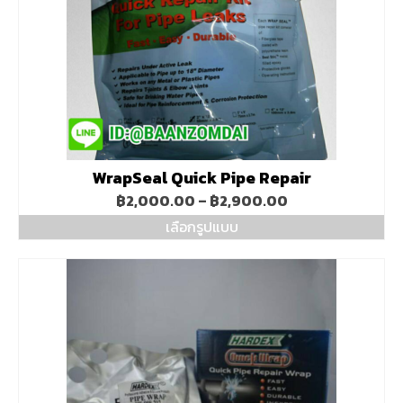
be
chosen
on
the
product
page
WrapSeal Quick Pipe Repair
Price
฿
2,000.00
–
฿
2,900.00
range:
เลือกรูปแบบ
฿2,000.00
This
through
product
฿2,900.00
has
multiple
variants.
The
options
may
be
chosen