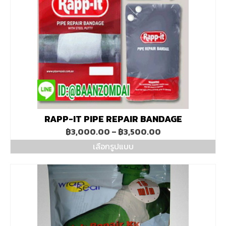
RAPP-IT PIPE REPAIR BANDAGE
Price
฿
3,000.00
–
฿
3,500.00
range:
เลือกรูปแบบ
฿3,000.00
This
through
product
฿3,500.00
has
multiple
variants.
The
options
may