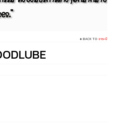
BACK TO
จาระบี
OODLUBE
:
.00
gh
00.00