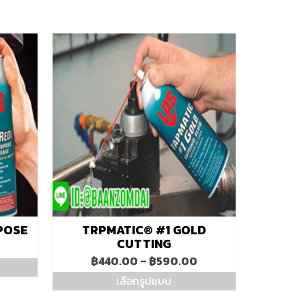
POSE
TRPMATIC® #1 GOLD
CUTTING
Price
฿
440.00
–
฿
590.00
range:
เลือกรูปแบบ
฿440.00
This
through