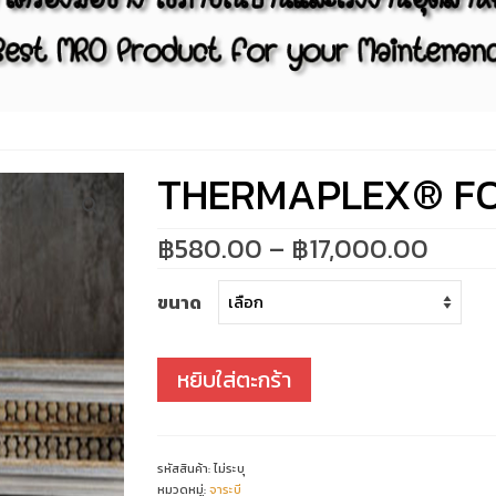
THERMAPLEX® F
Price
฿
580.00
–
฿
17,000.00
range
฿580
ขนาด
throu
฿17,0
หยิบใส่ตะกร้า
รหัสสินค้า:
ไม่ระบุ
หมวดหมู่:
จาระบี