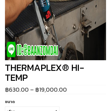
THERMAPLEX® HI-
TEMP
Price
฿
630.00
–
฿
19,000.00
range:
฿630.00
ขนาด
through
฿19,000.00