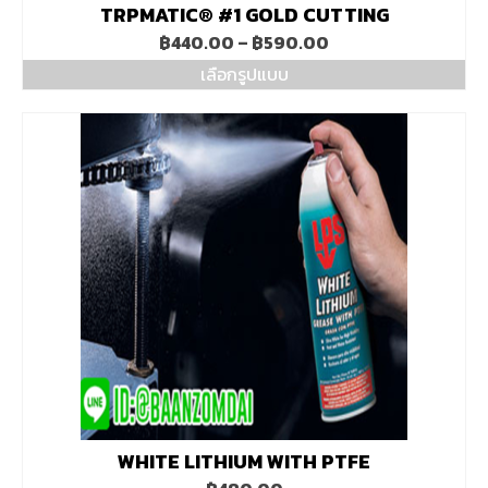
TRPMATIC® #1 GOLD CUTTING
Price
฿
440.00
–
฿
590.00
range:
เลือกรูปแบบ
฿440.00
This
through
product
฿590.00
has
multiple
variants.
The
options
may
be
chosen
on
the
product
page
WHITE LITHIUM WITH PTFE