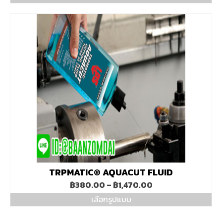
TRPMATIC® AQUACUT FLUID
Price
฿
380.00
–
฿
1,470.00
range:
เลือกรูปแบบ
฿380.00
This
through
product
฿1,470.00