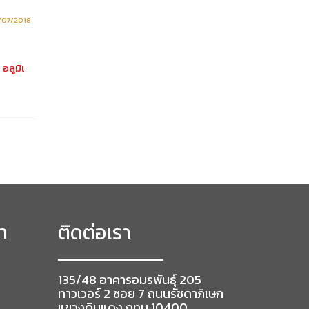
การบริการลูกค้า
ซื้อใหม่ 
กว่ากัน ?
/07/2018
24/07/2018
 อลูมิเ
1.สามารถติดต่อสอบถามข้อมูลการให้
บริการ ป …
คงเป็นปัญ
…
Continued
Continued
า
ติดต่อเรา
━━━━━━━━━━━━━━━━━
135/48 อาคารอมรพันธุ์ 205
ทาวเวอร์ 2 ซอย 7 ถนนรัชดาภิเษก
แขวงดินแดง กทม 10400.