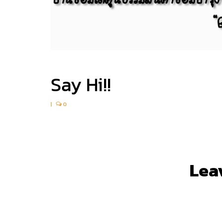
Say Hi!!
|
0
Lea