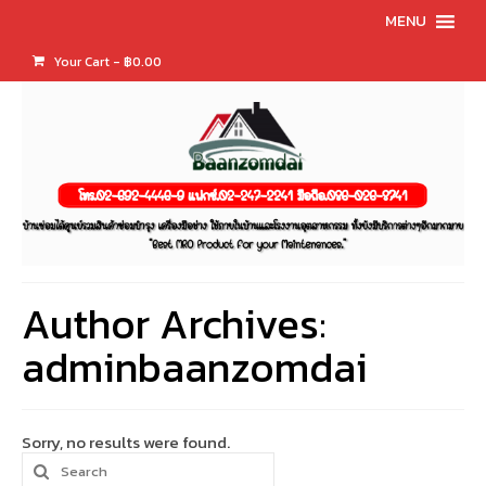
MENU
Your Cart
-
฿
0.00
Author Archives:
adminbaanzomdai
Sorry, no results were found.
Search
for: