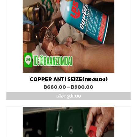
COPPER ANTI SEIZE(ทองแดง)
Price
฿
660.00
–
฿
980.00
range:
เลือกรูปแบบ
฿660.00
This
through
product
฿980.00
has
multiple
variants.
The