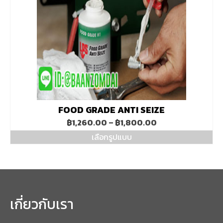
options
may
be
chosen
on
the
product
page
FOOD GRADE ANTI SEIZE
Price
฿
1,260.00
–
฿
1,800.00
range:
เลือกรูปแบบ
฿1,260.00
This
through
product
฿1,800.00
has
multiple
variants.
The
เกี่ยวกับเรา
options
may