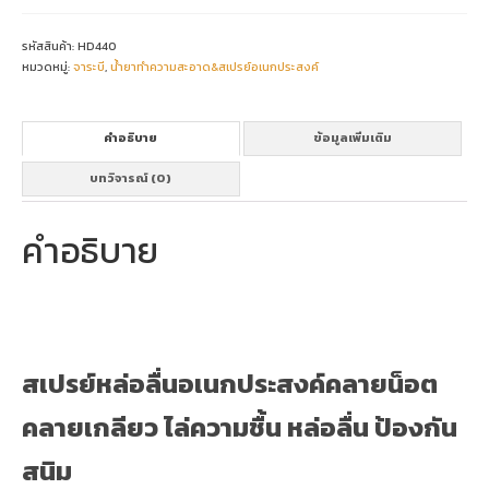
Penetrant(400ml)
ชิ้น
รหัสสินค้า:
HD440
หมวดหมู่:
จาระบี
,
น้ำยาทำความสะอาด&สเปรย์อเนกประสงค์
คำอธิบาย
ข้อมูลเพิ่มเติม
บทวิจารณ์ (0)
คำอธิบาย
สเปรย์หล่อลื่นอเนกประสงค์คลายน็อต
คลายเกลียว ไล่ความชื้น หล่อลื่น ป้องกัน
สนิม