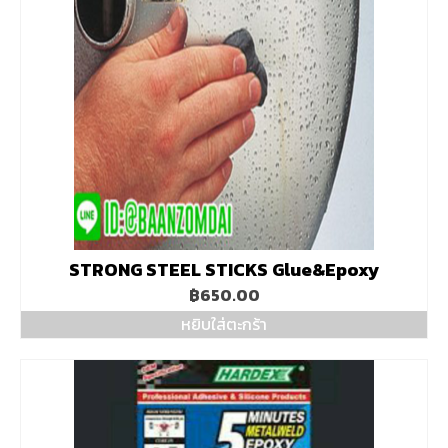
STRONG STEEL STICKS Glue&Epoxy
฿
650.00
หยิบใส่ตะกร้า