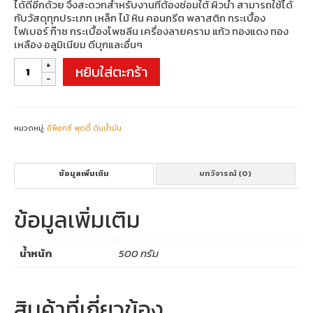
ได้ดีอีกด้วย จึงสะดวกสำหรับงานที่ต้องซ่อมใต้ ผิวน้ำ สามารถใช้ได้
กับวัสดุทุกประเภท เหล็ก ไม้ หิน คอนกรีต พลาสติก กระเบื้อง
ไฟเบอร์ ก๊าซ กระเบื้องโพซลีน เครื่องลายคราม แก้ว ทองแดง ทอง
เหลือง อลูมิเนียม ดีบุกและอื่นๆ
จำนวน
หยิบใส่ตะกร้า
BONDY
EPOXY
PUTTY
ชิ้น
หมวดหมู่:
อีพีอกซี่ พุตตี้ ดินน้ำมัน
ข้อมูลเพิ่มเติม
บทวิจารณ์ (0)
ข้อมูลเพิ่มเติม
น้ำหนัก
500 กรัม
สินค้าที่เกี่ยวข้อง