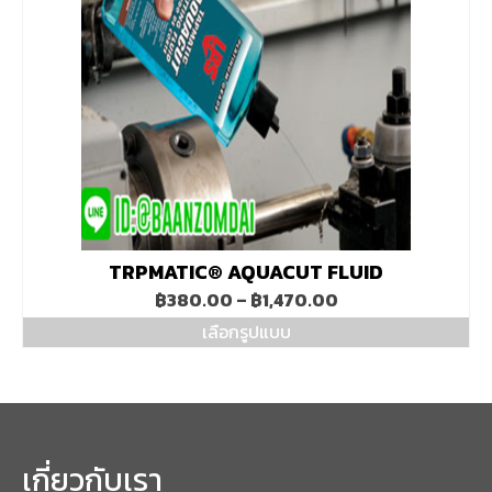
TRPMATIC® AQUACUT FLUID
Price
฿
380.00
–
฿
1,470.00
range:
เลือกรูปแบบ
฿380.00
This
through
product
฿1,470.00
has
multiple
variants.
The
เกี่ยวกับเรา
options