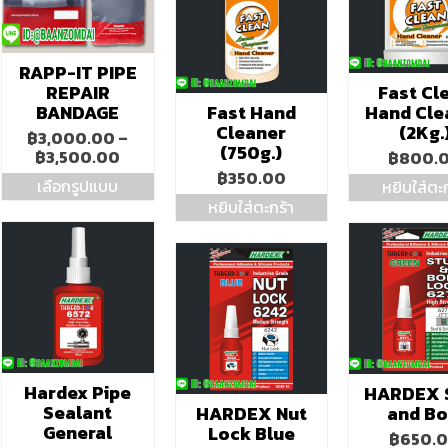
RAPP-IT PIPE
REPAIR
Fast Cl
BANDAGE
Fast Hand
Hand Cle
Cleaner
(2Kg.
฿
3,000.00
–
(750g.)
Price
฿
3,500.00
฿
800.
range:
฿
350.00
เลือกรูปแบบ
หยิบใส่ตะก
฿3,000.00
หยิบใส่ตะกร้า
This
through
product
฿3,500.00
has
multiple
variants.
The
options
may
be
chosen
Hardex Pipe
HARDEX 
on
Sealant
HARDEX Nut
and Bo
the
General
Lock Blue
product
฿
650.