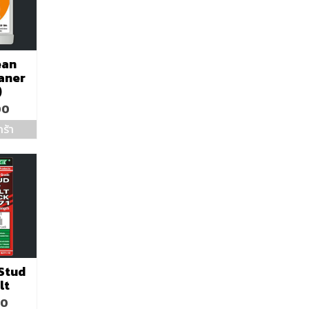
ean
aner
)
00
ร้า
Stud
lt
00