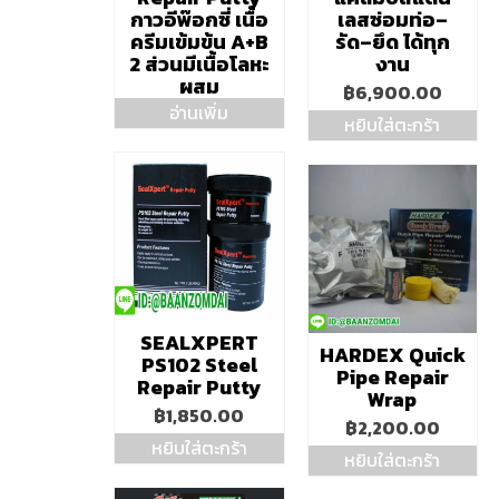
กาวอีพ๊อกซี่ เนื้อ
เลสซ่อมท่อ–
ครีมเข้มข้น A+B
รัด–ยึด ได้ทุก
2 ส่วนมีเนื้อโลหะ
งาน
ผสม
฿
6,900.00
อ่านเพิ่ม
หยิบใส่ตะกร้า
SEALXPERT
HARDEX Quick
PS102 Steel
Pipe Repair
Repair Putty
Wrap
฿
1,850.00
฿
2,200.00
หยิบใส่ตะกร้า
หยิบใส่ตะกร้า