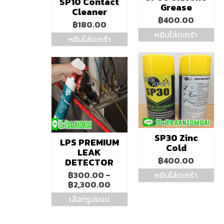
SP10 Contact
Grease
Cleaner
฿
400.00
฿
180.00
หยิบใส่ตะกร้า
หยิบใส่ตะกร้า
SP30 Zinc
LPS PREMIUM
Cold
LEAK
฿
400.00
DETECTOR
฿
300.00
–
หยิบใส่ตะกร้า
Price
฿
2,300.00
range:
เลือกรูปแบบ
฿300.00
This
through
product
฿2,300.00