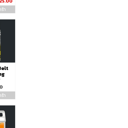
iginal
Current
125.00
ice
price
ร้า
s:
is:
50.00.
฿125.00.
Belt
ng
y
00
ร้า