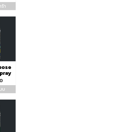
ร้า
rpose
Spray
00
แบบ
s
duct
s
tiple
iants.
e
ions