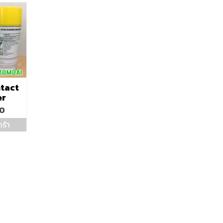
tact
er
00
ร้า