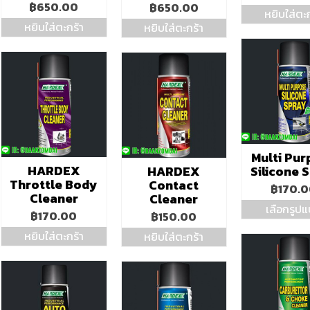
page
฿
650.00
฿
650.00
หยิบใส่ตะก
หยิบใส่ตะกร้า
หยิบใส่ตะกร้า
Multi Pu
HARDEX
HARDEX
Silicone 
Throttle Body
Contact
฿
170.
Cleaner
Cleaner
เลือกรูป
฿
170.00
฿
150.00
Thi
หยิบใส่ตะกร้า
หยิบใส่ตะกร้า
pro
ha
mul
var
Th
opt