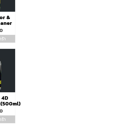
y
osen
or &
eaner
duct
00
ge
ร้า
 4D
t(500ml)
00
ร้า