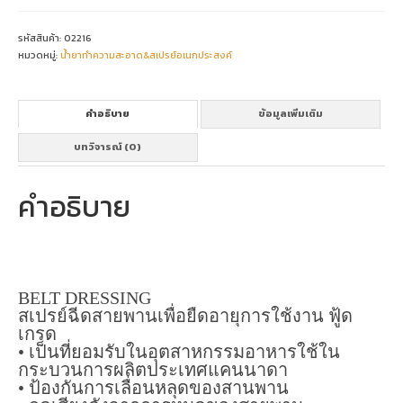
(ส
เปรย์
ฉีด
รหัสสินค้า:
02216
สายพาน)
หมวดหมู่:
น้ำยาทำความสะอาด&สเปรย์อเนกประสงค์
ชิ้น
คำอธิบาย
ข้อมูลเพิ่มเติม
บทวิจารณ์ (0)
คำอธิบาย
BELT DRESSING
สเปรย์ฉีดสายพานเพื่อยืดอายุการใช้งาน ฟู้ด
เกรด
• เป็นที่ยอมรับในอุตสาหกรรมอาหารใช้ใน
กระบวนการผลิตประเทศแคนนาดา
• ป้องกันการเลื่อนหลุดของสานพาน