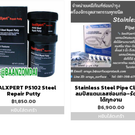
ALXPERT PS102 Steel
Stainless Steel Pipe Cl
Repair Putty
ลมป์สแตนเลสซ่อมท่อ–รั
ได้ทุกงาน
฿
1,850.00
฿
6,900.00
หยิบใส่ตะกร้า
หยิบใส่ตะกร้า