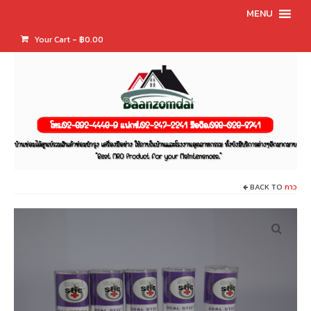
MENU
Your Cart
-
฿
0.00
BACK TO
กาว