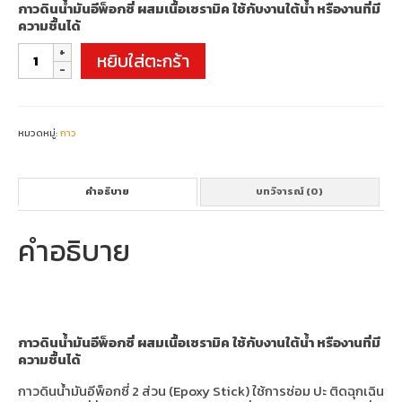
กาวดินน้ำมันอีพ็อกซี่ ผสมเนื้อเซรามิค ใช้กับงานใต้น้ำ หรืองานที่มี
ความชื้นได้
จำนวน
หยิบใส่ตะกร้า
Seal
Stick
SS106
Underwater
Epoxy
หมวดหมู่:
กาว
ชิ้น
คำอธิบาย
บทวิจารณ์ (0)
คำอธิบาย
กาวดินน้ำมันอีพ็อกซี่ ผสมเนื้อเซรามิค ใช้กับงานใต้น้ำ หรืองานที่มี
ความชื้นได้
กาวดินน้ำมันอีพ็อกซี่ 2 ส่วน (Epoxy Stick) ใช้การซ่อม ปะ ติดฉุกเฉิน