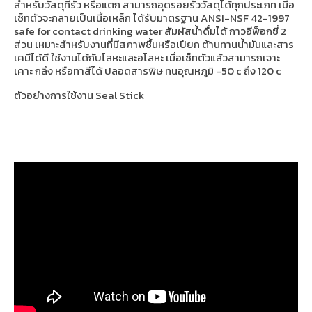
สำหรับวัสดุที่รั่ว หรือแตก สามารถอุดรอยรั่ววัสดุได้ทุกประเภท เมื่อ
เซ็ทตัวจะกลายเป็นเนื้อเหล็ก ได้รับมาตรฐาน ANSI-NSF 42-1997
safe for contact drinking water สัมผัสน้ำดื่มได้ กาวอีพ็อกซี่ 2
ส่วน เหมาะสำหรับงานที่มีสภาพชื้นหรือเปียก ต้านทานน้ำมันและสาร
เคมีได้ดี ใช้งานได้กับโลหะและอโลหะ เมื่อเซ็ทตัวแล้วสามารถเจาะ
เคาะ กลึง หรือทาสีได้ ปลอดสารพิษ ทนอุณหภูมิ -50 c ถึง 120 c
ตัวอย่างการใช้งาน Seal Stick